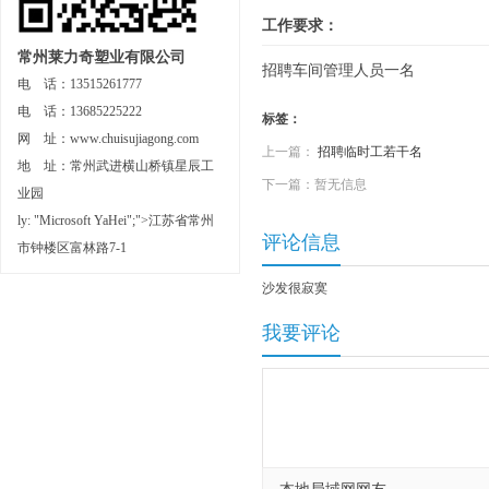
工作要求：
常州莱力奇塑业有限公司
招聘车间管理人员一名
电 话：13515261777
电 话：13685225222
标签：
网 址：www.chuisujiagong.com
上一篇：
招聘临时工若干名
地 址：常州武进横山桥镇星辰工
下一篇：暂无信息
业园
ly: "Microsoft YaHei";">江苏省常州
评论信息
市钟楼区富林路7-1
沙发很寂寞
我要评论