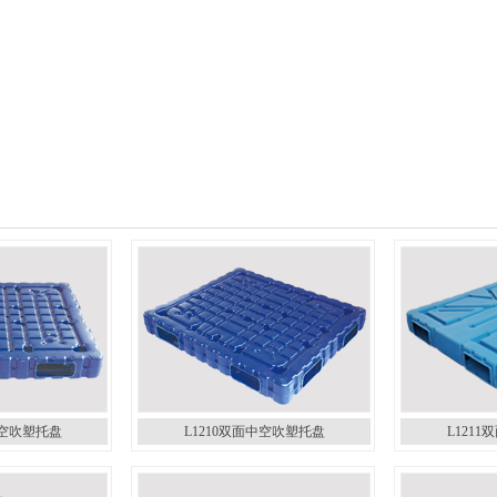
中空吹塑托盘
L1210双面中空吹塑托盘
L121