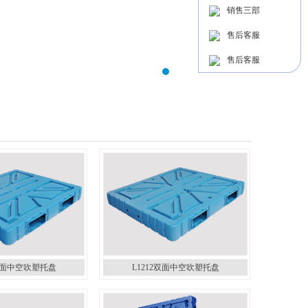
销售三部
售后客服
售后客服
1双面中空吹塑托盘
L1212双面中空吹塑托盘