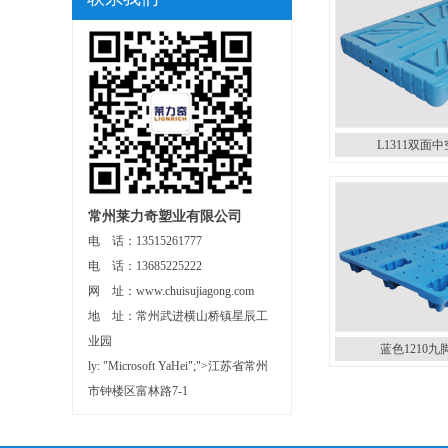
L1311双面
常州莱力奇塑业有限公司
电 话：13515261777
电 话：13685225222
网 址：www.chuisujiagong.com
地 址：常州武进横山桥镇星辰工
业园
蓝色1210
ly: "Microsoft YaHei";">江苏省常州
市钟楼区富林路7-1