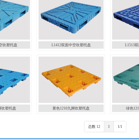
中空吹塑托盘
L1412双面中空吹塑托盘
L151
九脚吹塑托盘
黄色1210九脚吹塑托盘
绿色12
总数 12
1
1/1