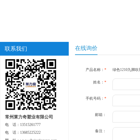
在线询价
联系我们
产品名称：
*
绿色1210九脚
姓名：
*
手机号码：
*
邮箱：
常州莱力奇塑业有限公司
电 话：13515261777
备注：
电 话：13685225222