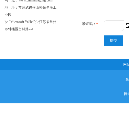
网 址：www.chuisujiagong.com
地 址：常州武进横山桥镇星辰工
业园
ly: "Microsoft YaHei";">江苏省常州
验证码：
*
市钟楼区富林路7-1
网
网络