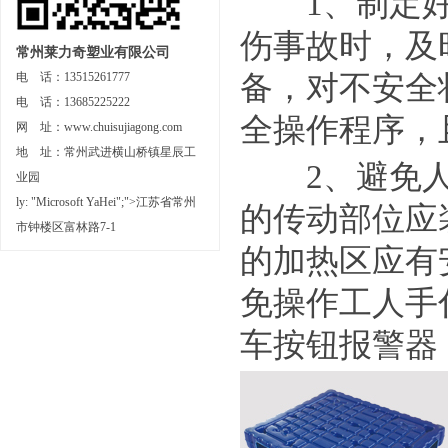
1、制定好
伤事故时，及
常州莱力奇塑业有限公司
备，对不安全
电 话：13515261777
电 话：13685225222
全操作程序，
网 址：www.chuisujiagong.com
地 址：常州武进横山桥镇星辰工
2、避免人
业园
ly: "Microsoft YaHei";">江苏省常州
的传动部位应
市钟楼区富林路7-1
的加热区应有
免操作工人手
车按钮报警器